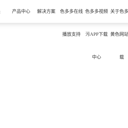
色多多视频污APP下载
是
产品中心
解决方案
色多多在线
色多多视频
关于色
播放支持
污APP下载
黄色网
中心
载
欢迎来到色多多在线播放支持
色多多黄色网站下载随时提供帮助